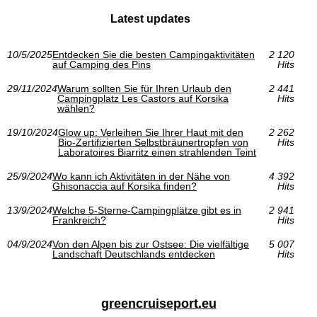
Latest updates
10/5/2025
Entdecken Sie die besten Campingaktivitäten
2 120
auf Camping des Pins
Hits
29/11/2024
Warum sollten Sie für Ihren Urlaub den
2 441
Campingplatz Les Castors auf Korsika
Hits
wählen?
19/10/2024
Glow up: Verleihen Sie Ihrer Haut mit den
2 262
Bio-Zertifizierten Selbstbräunertropfen von
Hits
Laboratoires Biarritz einen strahlenden Teint
25/9/2024
Wo kann ich Aktivitäten in der Nähe von
4 392
Ghisonaccia auf Korsika finden?
Hits
13/9/2024
Welche 5-Sterne-Campingplätze gibt es in
2 941
Frankreich?
Hits
04/9/2024
Von den Alpen bis zur Ostsee: Die vielfältige
5 007
Landschaft Deutschlands entdecken
Hits
greencruiseport.eu