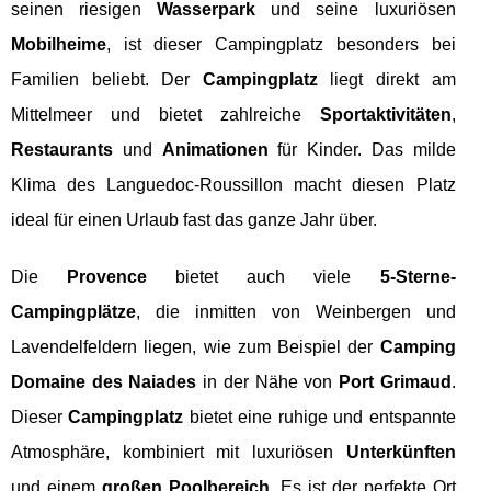
seinen riesigen
Wasserpark
und seine luxuriösen
Mobilheime
, ist dieser Campingplatz besonders bei
Familien beliebt. Der
Campingplatz
liegt direkt am
Mittelmeer und bietet zahlreiche
Sportaktivitäten
,
Restaurants
und
Animationen
für Kinder. Das milde
Klima des Languedoc-Roussillon macht diesen Platz
ideal für einen Urlaub fast das ganze Jahr über.
Die
Provence
bietet auch viele
5-Sterne-
Campingplätze
, die inmitten von Weinbergen und
Lavendelfeldern liegen, wie zum Beispiel der
Camping
Domaine des Naiades
in der Nähe von
Port Grimaud
.
Dieser
Campingplatz
bietet eine ruhige und entspannte
Atmosphäre, kombiniert mit luxuriösen
Unterkünften
und einem
großen Poolbereich
. Es ist der perfekte Ort